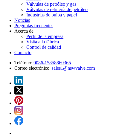
Válvulas de petróleo y gas
Válvulas de refinería de petróleo
Industrias de pulpa y papel
Noticias
Preguntas frecuentes
Acerca de
Perfil de la empresa
Visita a la fábrica
Control de calidad
Contacto
Teléfono:
0086-15858860365
Correo electrónico:
sales1@nswvalve.com