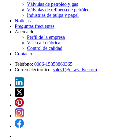
Válvulas de petróleo y gas
Válvulas de refinería de petróleo
Industrias de pulpa y papel
Noticias
Preguntas frecuentes
Acerca de
Perfil de la empresa
Visita a la fábrica
Control de calidad
Contacto
Teléfono:
0086-15858860365
Correo electrónico:
sales1@nswvalve.com