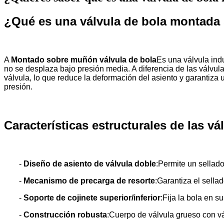
¿Qué es una válvula de bola montad
A
Montado sobre muñón
válvula de bola
Es una válvula indu
no se desplaza bajo presión media. A diferencia de las válvulas 
válvula, lo que reduce la deformación del asiento y garantiza 
presión.
Características estructurales de las 
-
Diseño de asiento de válvula doble
:Permite un sellado 
-
Mecanismo de precarga de resorte
:Garantiza el sell
-
Soporte de cojinete superior/inferior
:Fija la bola en s
-
Construcción robusta
:Cuerpo de válvula grueso con vá