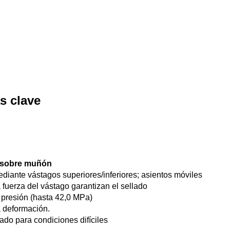
as clave
a sobre muñón
iante vástagos superiores/inferiores; asientos móviles
a fuerza del vástago garantizan el sellado
a presión (hasta 42,0 MPa)
 deformación.
zado para condiciones difíciles