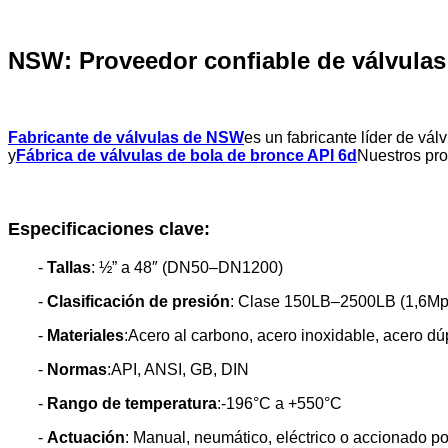
NSW: Proveedor confiable de válvula
Fabricante de válvulas de NSW
es un fabricante líder de vál
y
Fábrica de válvulas de bola de bronce API 6d
Nuestros pro
Especificaciones clave:
-
Tallas
: ½” a 48″ (DN50–DN1200)
-
Clasificación de presión
: Clase 150LB–2500LB (1,6M
-
Materiales
:Acero al carbono, acero inoxidable, acero dú
-
Normas
:API, ANSI, GB, DIN
-
Rango de temperatura
:-196°C a +550°C
-
Actuación
: Manual, neumático, eléctrico o accionado p