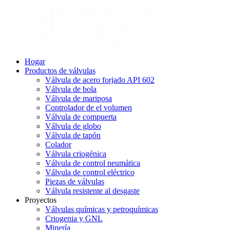
Hogar
Productos de válvulas
Válvula de acero forjado API 602
Válvula de bola
Válvula de mariposa
Controlador de el volumen
Válvula de compuerta
Válvula de globo
Válvula de tapón
Colador
Válvula criogénica
Válvula de control neumática
Válvula de control eléctrico
Piezas de válvulas
Válvula resistente al desgaste
Proyectos
Válvulas químicas y petroquímicas
Criogenia y GNL
Minería