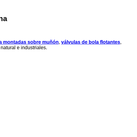
na
la montadas sobre muñón
,
válvulas de bola flotantes
,
atural e industriales.