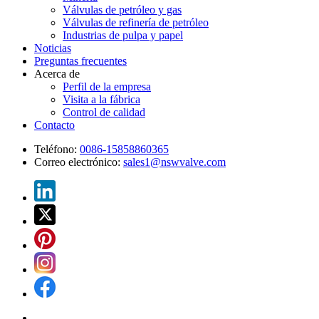
Válvulas de petróleo y gas
Válvulas de refinería de petróleo
Industrias de pulpa y papel
Noticias
Preguntas frecuentes
Acerca de
Perfil de la empresa
Visita a la fábrica
Control de calidad
Contacto
Teléfono:
0086-15858860365
Correo electrónico:
sales1@nswvalve.com