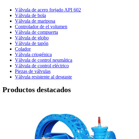
Válvula de acero forjado API 602
Válvula de bola
Válvula de mariposa
Controlador de el volumen
Válvula de compuerta
Válvula de globo
Válvula de tapón
Colador
Válvula criogénica
Válvula de control neumática
Válvula de control eléctrico
Piezas de válvulas
Válvula resistente al desgaste
Productos destacados