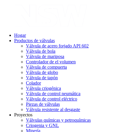
Hogar
Productos de válvulas
Válvula de acero forjado API 602
Válvula de bola
Válvula de mariposa
Controlador de el volumen
Válvula de compuerta
Válvula de globo
Válvula de tapón
Colador
Válvula criogénica
Válvula de control neumática
Válvula de control eléctrico
Piezas de válvulas
Válvula resistente al desgaste
Proyectos
Válvulas químicas y petroquímicas
Criogenia y GNL
Minería