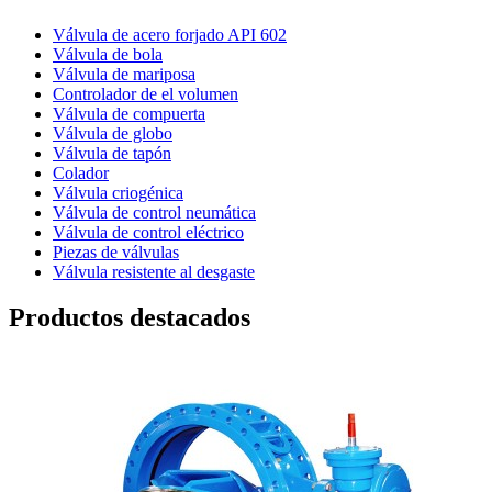
Válvula de acero forjado API 602
Válvula de bola
Válvula de mariposa
Controlador de el volumen
Válvula de compuerta
Válvula de globo
Válvula de tapón
Colador
Válvula criogénica
Válvula de control neumática
Válvula de control eléctrico
Piezas de válvulas
Válvula resistente al desgaste
Productos destacados