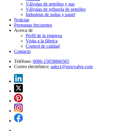
Válvulas de petróleo y gas
Válvulas de refinería de petróleo
Industrias de pulpa y papel
Noticias
Preguntas frecuentes
Acerca de
Perfil de la empresa
Visita a la fábrica
Control de calidad
Contacto
Teléfono:
0086-15858860365
Correo electrónico:
sales1@nswvalve.com